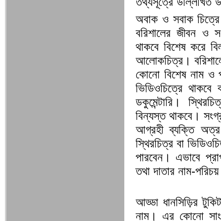
তথ্যসূত্রে উল্লিখিত 
অবাক ও সবাক চিত্রে 
বরিশালের জীবন ও স
থাকবে বিশেষ করে বি
আলোকচিত্র। বরিশালের
কোনো বিশেষ নাম ও 
ভিডিওচিত্রে থাকবে বর
ডকুমেন্টারি। স্থিরচ
বিন্যস্ত থাকবে। সংগ
আগ্রহী ব্যক্তি অত্র
স্থিরচিত্র বা ভিডিওচ
পারবেন। এভাবে প্রাপ
তথা দাতার নাম-পরিচয়
আড্ডা ধানসিড়ির টুকি
নাম। এর কোনো সাংগ