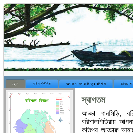
হোম
বরিশালপিডিয়া
অবাক ও সবাক চিত্রে বরিশাল
আড্ডা ধা
স্বাগতম
আড্ডা ধানসিড়ি, বর
বরিশালপিডিয়ায় আপনাক
কতিপয় আড্ডারু আমাদ