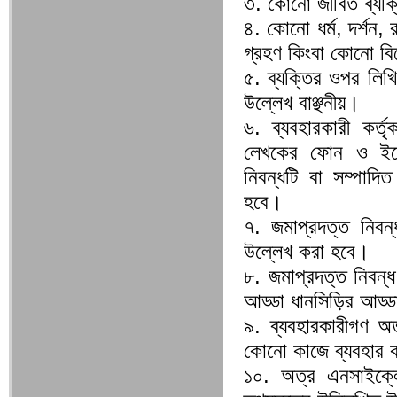
৩. কোনো জীবিত ব্যক
৪. কোনো ধর্ম, দর্শন,
গ্রহণ কিংবা কোনো বিশ
৫. ব্যক্তির ওপর লিখি
উল্লেখ বাঞ্ছনীয়।
৬. ব্যবহারকারী কর্তৃ
লেখকের ফোন ও ইমেই
নিবন্ধটি বা সম্পাদি
হবে।
৭. জমাপ্রদত্ত নিবন্
উল্লেখ করা হবে।
৮. জমাপ্রদত্ত নিবন্
আড্ডা ধানসিড়ির আড্ড
৯. ব্যবহারকারীগণ অ
কোনো কাজে ব্যবহার 
১০. অত্র এনসাইক্লো