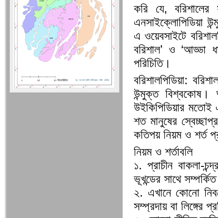
করি যে, বরিশালের
এনসাইক্লোপিডিয়া উন
এ ওয়েবসাইটে বরিশাল
বরিশাল’ ও ‘আড্ডা ধ
পরিচিতি।
বরিশালপিডিয়া: বরিশ
উন্মুক্ত বিশ্বকোষ।
উইকিপিডিয়ার মতোই এ
শত মানুষের স্বেচ্ছা
কতিপয় নিয়ম ও শর্ত প
নিয়ম ও শর্তাবলি
১. প্রাচীন বাকলা-চন্
ভূখন্ডের সাথে সম্পর্
২. এখানে কোনো নিবন্
সম্প্রদায় বা লিঙ্গের প